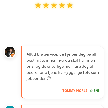
★★★★★
★★★★★
Martinsen og Sønn Elektro AS
har en
vurdering på
4.7
ut av
5
basert på over
63
anmeldelser på Google
Alltid bra service, de hjelper deg på all
best måte innen hva du skal ha innen
pris, og de er ærlige, null lure deg til
bedre for å tjene kr. Hyggelige folk som
jobber der 🙂
TOMMY NORLI
☆ 5/5