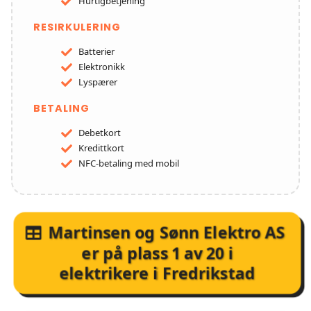
Hurtigbetjening
RESIRKULERING
Batterier
Elektronikk
Lyspærer
BETALING
Debetkort
Kredittkort
NFC-betaling med mobil
Martinsen og Sønn Elektro AS
er på plass
1
av
20
i
elektrikere i Fredrikstad