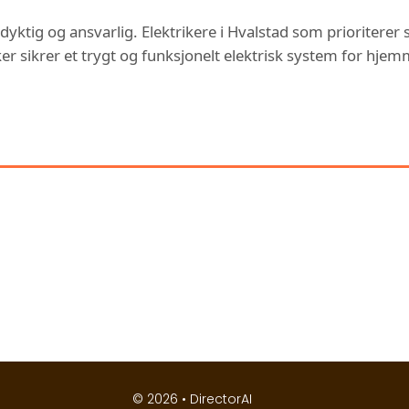
 dyktig og ansvarlig. Elektrikere i Hvalstad som prioritere
er sikrer et trygt og funksjonelt elektrisk system for hjemme
 KAN OGSÅ VÆRE INTERESSERT
© 2026 •
DirectorAI