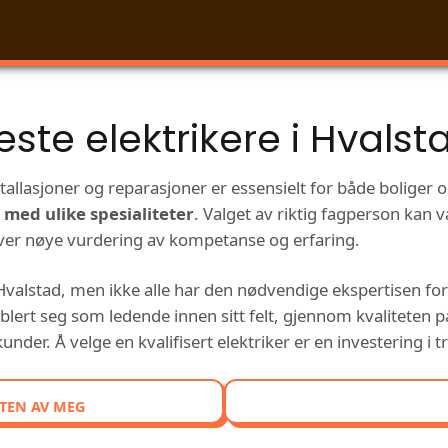
este elektrikere i Hvalst
nstallasjoner og reparasjoner er essensielt for både boliger
 med ulike spesialiteter
. Valget av riktig fagperson kan
rever nøye vurdering av kompetanse og erfaring.
i Hvalstad, men ikke alle har den nødvendige ekspertisen 
blert seg som ledende innen sitt felt, gjennom kvaliteten p
der. Å velge en kvalifisert elektriker er en investering i t
TEN AV MEG