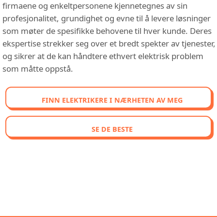
firmaene og enkeltpersonene kjennetegnes av sin
profesjonalitet, grundighet og evne til å levere løsninger
som møter de spesifikke behovene til hver kunde. Deres
ekspertise strekker seg over et bredt spekter av tjenester,
og sikrer at de kan håndtere ethvert elektrisk problem
som måtte oppstå.
FINN ELEKTRIKERE I NÆRHETEN AV MEG
SE DE BESTE
OPPDAG VÅR SAMMENLIGNENDE
RANGERING AV DE BEST VURDERTE
ELEKTRIKERE I LARVIK