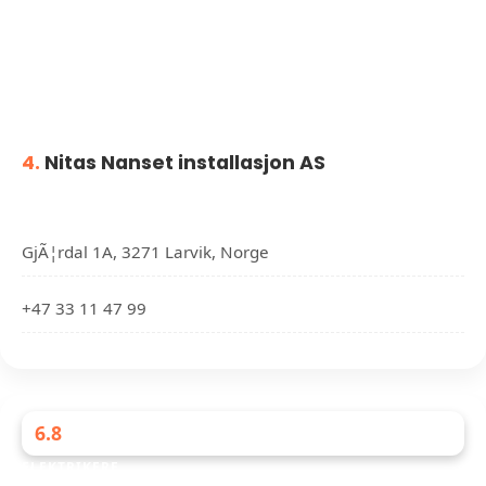
4.
Nitas Nanset installasjon AS
GjÃ¦rdal 1A, 3271 Larvik, Norge
+47 33 11 47 99
6.8
ELEKTRIKERE