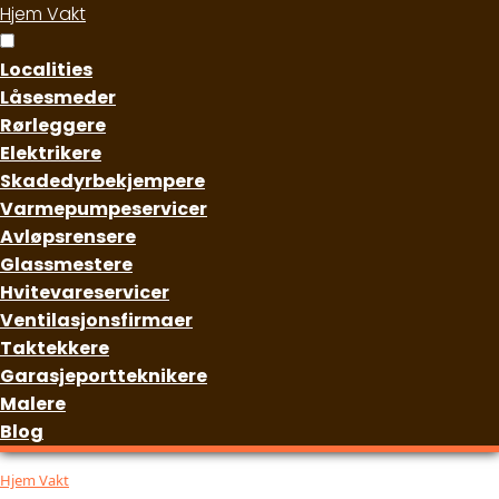
Hjem Vakt
Localities
Låsesmeder
Rørleggere
Elektrikere
Skadedyrbekjempere
Varmepumpeservicer
Avløpsrensere
Glassmestere
Hvitevareservicer
Ventilasjonsfirmaer
Taktekkere
Garasjeportteknikere
Malere
Blog
Hjem Vakt