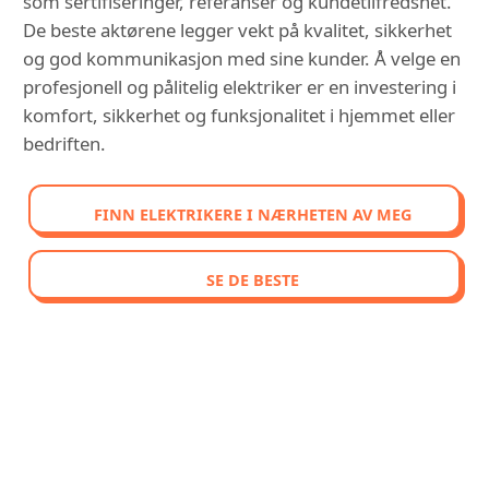
som sertifiseringer, referanser og kundetilfredshet.
De beste aktørene legger vekt på kvalitet, sikkerhet
og god kommunikasjon med sine kunder. Å velge en
profesjonell og pålitelig elektriker er en investering i
komfort, sikkerhet og funksjonalitet i hjemmet eller
bedriften.
FINN ELEKTRIKERE I NÆRHETEN AV MEG
SE DE BESTE
OPPDAG VÅR SAMMENLIGNENDE
RANGERING AV DE BEST
VURDERTE ELEKTRIKERE I
OTTESTAD