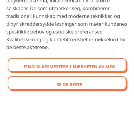
tilbydere, fra små, lokale verksteder til større
selskaper. De som utmerker seg, kombinerer
tradisjonell kunnskap med moderne teknikker, og
tilbyr skreddersydde løsninger som møter kundenes
spesifikke behov og estetiske preferanser.
Kvalitetssikring og kundetilfredshet er nøkkelord for
de beste aktørene.
FINN GLASSMESTERE I NÆRHETEN AV MEG
SE DE BESTE
OPPDAG VÅR SAMMENLIGNENDE
RANGERING AV DE BEST
VURDERTE GLASSMESTERE I