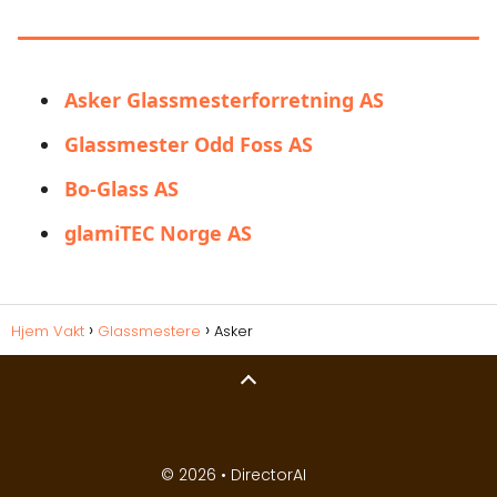
INTERESSERT I:
Asker Glassmesterforretning AS
Glassmester Odd Foss AS
Bo-Glass AS
glamiTEC Norge AS
Hjem Vakt
Glassmestere
Asker
© 2026 •
DirectorAI