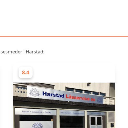
ENLIGNENDE RANGERING AV 
LÅSESMEDER I HARSTAD
låsesmeder i Harstad:
8.4
LÅSESMEDER