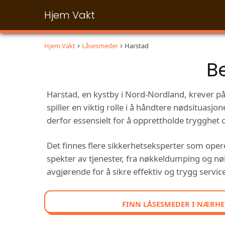
Hjem Vakt
Hjem Vakt
Låsesmeder
Harstad
B
Harstad, en kystby i Nord-Nordland, krever pål
spiller en viktig rolle i å håndtere nødsituasjo
derfor essensielt for å opprettholde trygghet o
Det finnes flere sikkerhetseksperter som opere
spekter av tjenester, fra nøkkeldumping og nøkk
avgjørende for å sikre effektiv og trygg servic
FINN LÅSESMEDER I NÆRHE