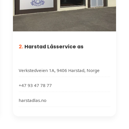
2.
Harstad Låsservice as
Verkstedveien 1A, 9406 Harstad, Norge
+47 93 47 78 77
harstadlas.no