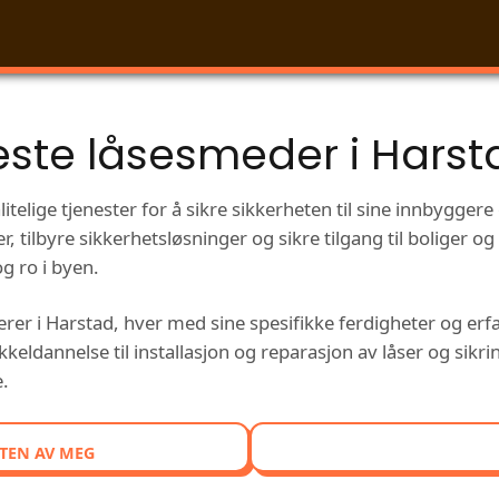
este låsesmeder i Harst
itelige tjenester for å sikre sikkerheten til sine innbygge
ner, tilbyre sikkerhetsløsninger og sikre tilgang til boliger 
g ro i byen.
rer i Harstad, hver med sine spesifikke ferdigheter og erfa
eldannelse til installasjon og reparasjon av låser og sikri
e.
TEN AV MEG