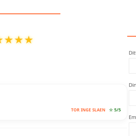
NMELDELSER
★★★★
★★★★
urdering på
5
ut av
5
basert på over
4
anmeldelser
Dit
å Google
Din
TOR INGE SLAEN
☆ 5/5
Em