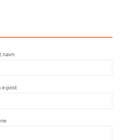
KONTAKT J-KILE
MALERSERVICE V/JARLE
KILE
t navn
 e-post
ne