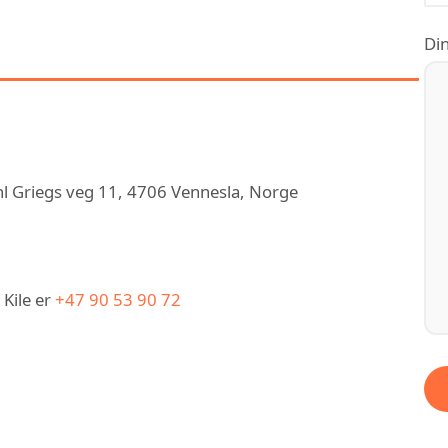
J-KILE MALERSERVICE
RLE KILE
Din
dahl Griegs veg 11, 4706 Vennesla, Norge
 Kile er
+47 90 53 90 72