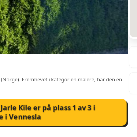
sla (Norge). Fremhevet i kategorien malere, har den en
Jarle Kile
er på plass
1
av
3
i
e i Vennesla