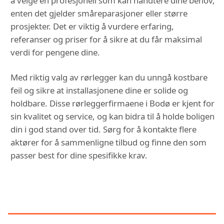
å velge en profesjonell som kan håndtere dine behov,
enten det gjelder småreparasjoner eller større
prosjekter. Det er viktig å vurdere erfaring,
referanser og priser for å sikre at du får maksimal
verdi for pengene dine.
Med riktig valg av rørlegger kan du unngå kostbare
feil og sikre at installasjonene dine er solide og
holdbare. Disse rørleggerfirmaene i Bodø er kjent for
sin kvalitet og service, og kan bidra til å holde boligen
din i god stand over tid. Sørg for å kontakte flere
aktører for å sammenligne tilbud og finne den som
passer best for dine spesifikke krav.
DU KAN OGSÅ VÆRE
INTERESSERT I: