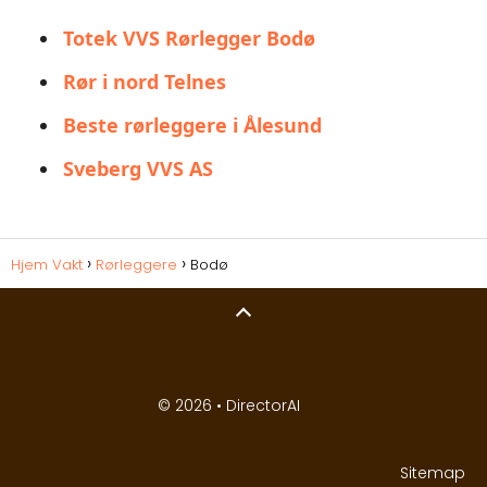
Totek VVS Rørlegger Bodø
Rør i nord Telnes
Beste rørleggere i Ålesund
Sveberg VVS AS
Hjem Vakt
Rørleggere
Bodø
© 2026 •
DirectorAI
Sitemap