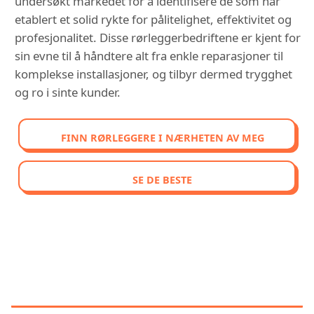
undersøkt markedet for å identifisere de som har
etablert et solid rykte for pålitelighet, effektivitet og
profesjonalitet. Disse rørleggerbedriftene er kjent for
sin evne til å håndtere alt fra enkle reparasjoner til
komplekse installasjoner, og tilbyr dermed trygghet
og ro i sinte kunder.
FINN RØRLEGGERE I NÆRHETEN AV MEG
SE DE BESTE
OPPDAG VÅR SAMMENLIGNENDE
RANGERING AV DE BEST
VURDERTE RØRLEGGERE I BODØ