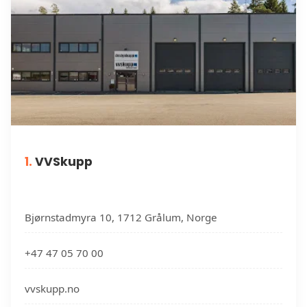
1.
VVSkupp
Bjørnstadmyra 10, 1712 Grålum, Norge
+47 47 05 70 00
vvskupp.no