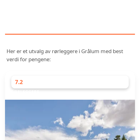
UTFORSK OG SAMMENLIGN
RØRLEGGERE MED UTMERKEDE
ANMELDELSER I GRÅLUM
Her er et utvalg av rørleggere i Grålum med best
verdi for pengene:
7.2
RØRLEGGERE