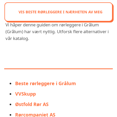
VIS BESTE RØRLEGGERE I NÆRHETEN AV MEG
Vi håper denne guiden om rørleggere i Grålum
(Grålum) har vært nyttig. Utforsk flere alternativer i
vår katalog.
DU KAN OGSÅ VÆRE
INTERESSERT I:
Beste rørleggere i Grålum
VVSkupp
Østfold Rør AS
Rørcompaniet AS