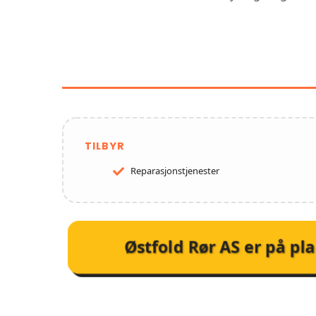
FUNKSJONER OG TJE
TILBYR
Reparasjonstjenester
Østfold Rør AS
er på pla
KUNDEA