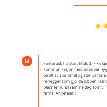
★
★
Østfold Rør AS
har en vurdering på
4.3
Fantastisk fra start til slutt. Fikk
kommunikasjon med en super hygg
på alt av spørsmål og står på for 
rørlegger som gjorde jobben raskt 
plass før lunsj samme dag som vi ri
firma. Anbefales !