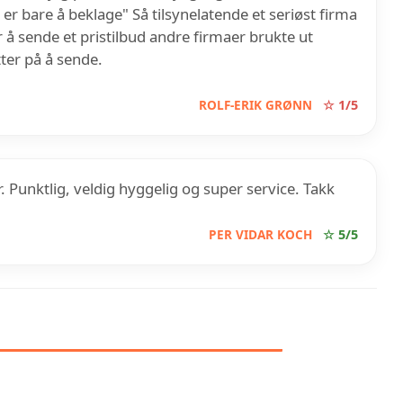
 er bare å beklage" Så tilsynelatende et seriøst firma
 å sende et pristilbud andre firmaer brukte ut
tter på å sende.
ROLF-ERIK GRØNN
☆ 1/5
Punktlig, veldig hyggelig og super service. Takk
PER VIDAR KOCH
☆ 5/5
OM ØSTFOLD RØR AS