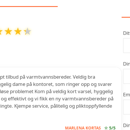
★★★★
★★★★
Dit
ut av
5
basert på over
24
anmeldelser på Google
Din
 kjapt tilbud på varmtvannsbereder. Veldig bra
elig dame på kontoret, som ringer opp og svarer
å løse problemet Kom på veldig kort varsel, hyggelig
Em
og effektivt og vi fikk en ny varmtvannsbereder på
ngte. Kjempe service, pålitelig og pliktoppfyllende
Din
MARLENA KORTAS
☆ 5/5