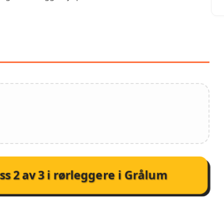
NESTER HOS ØSTFOLD RØR
AS
ss
2
av
3
i
rørleggere i Grålum
NMELDELSER