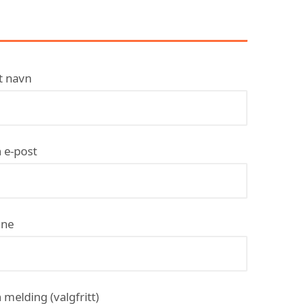
AS
t navn
 e-post
ne
 melding (valgfritt)