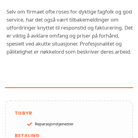
Selv om firmaet ofte roses for dyktige fagfolk og god
service, har det også vært tilbakemeldinger om
utfordringer knyttet til responstid og fakturering. Det
er viktig å avklare omfang og priser på forhånd,
spesielt ved akutte situasjoner. Profesjonalitet og
pålitelighet er nøkkelord som beskriver deres arbeid.
FUNKSJONER OG TJENESTER HOS
24/7 RØRLEGGERVAKTEN AS
TILBYR
Reparasjonstjenester
BETALING