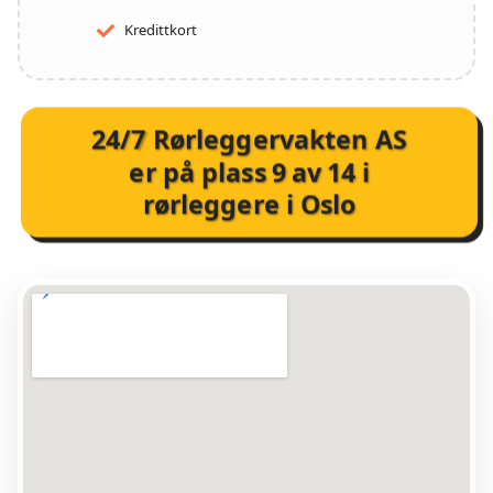
Kredittkort
24/7 Rørleggervakten AS
er på plass
9
av
14
i
rørleggere i Oslo