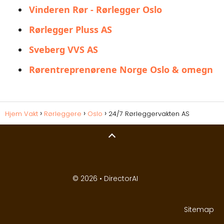
Vinderen Rør - Rørlegger Oslo
Rørlegger Pluss AS
Sveberg VVS AS
Rørentreprenørene Norge Oslo & omegn
Hjem Vakt
Rørleggere
Oslo
24/7 Rørleggervakten AS
© 2026 •
DirectorAI
Sitemap