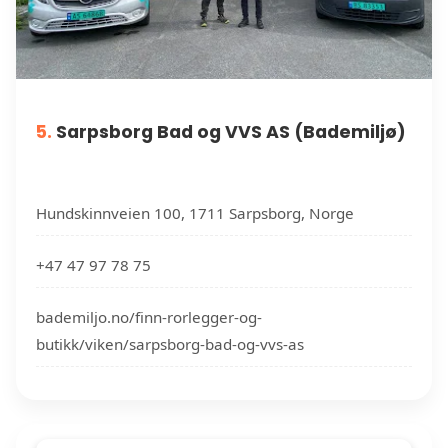
5.
Sarpsborg Bad og VVS AS (Bademiljø)
Hundskinnveien 100, 1711 Sarpsborg, Norge
+47 47 97 78 75
bademiljo.no/finn-rorlegger-og-
butikk/viken/sarpsborg-bad-og-vvs-as