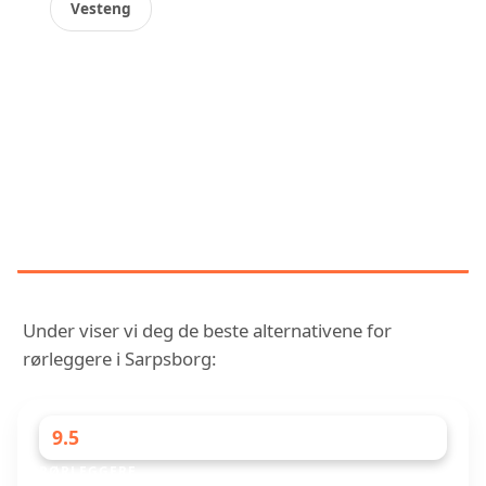
Vesteng
OPPDAG VÅR SAMMENLIGNENDE
RANGERING AV DE BEST
VURDERTE RØRLEGGERE I
SARPSBORG
Under viser vi deg de beste alternativene for
rørleggere i Sarpsborg:
9.5
RØRLEGGERE