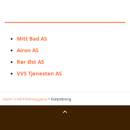
DU KAN OGSÅ VÆRE
INTERESSERT I:
Mitt Bad AS
Airon AS
Rør Øst AS
VVS Tjenesten AS
Hjem Vakt
Rørleggere
Sarpsborg