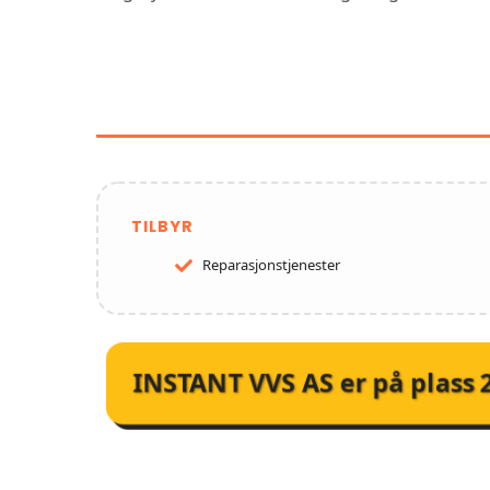
FUNKSJONER OG TJE
TILBYR
Reparasjonstjenester
INSTANT VVS AS
er på plass
KUNDEA