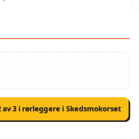
NESTER HOS INSTANT VVS
AS
2
av
3
i
rørleggere i Skedsmokorset
NMELDELSER