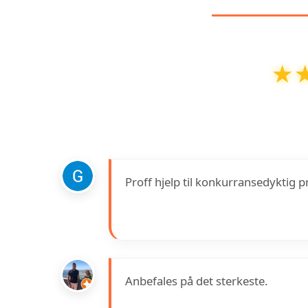
★
★
INSTANT VVS AS
har en vurdering på
4.
Proff hjelp til konkurransedyktig 
Anbefales på det sterkeste.