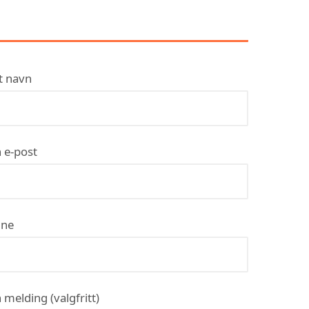
AS
t navn
 e-post
ne
 melding (valgfritt)