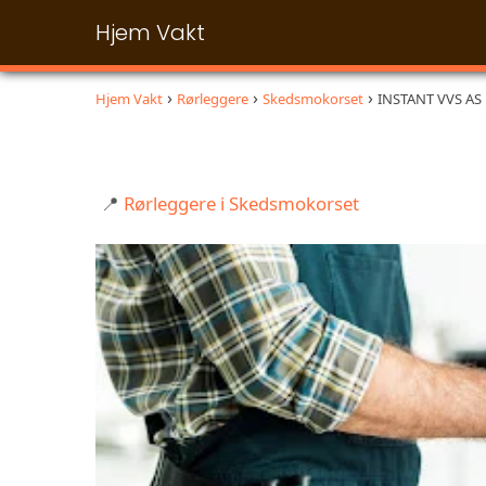
Hjem Vakt
Hjem Vakt
Rørleggere
Skedsmokorset
INSTANT VVS AS
📍
Rørleggere i Skedsmokorset