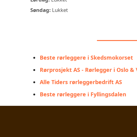
Søndag:
Lukket
LIGNEND
Beste rørleggere i Skedsmokorset
Rørprosjekt AS - Rørlegger i Oslo &
Alle Tiders rørleggerbedrift AS
Beste rørleggere i Fyllingsdalen