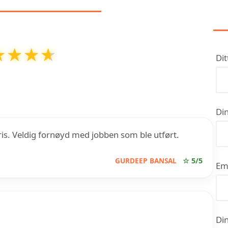
★★★★
★★★★
Dit
6
ut av
5
basert på over
9
anmeldelser på Google
Din
pris. Veldig fornøyd med jobben som ble utført.
GURDEEP BANSAL
☆ 5/5
Em
Din