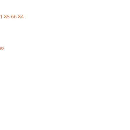
1 85 66 84
no