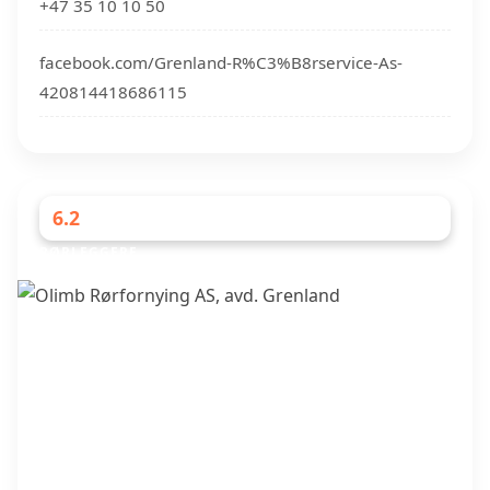
+47 35 10 10 50
facebook.com/Grenland-R%C3%B8rservice-As-
420814418686115
6.2
RØRLEGGERE