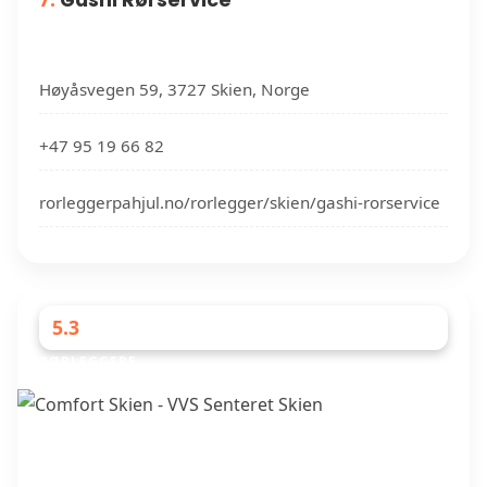
7.
Gashi Rørservice
Høyåsvegen 59, 3727 Skien, Norge
+47 95 19 66 82
rorleggerpahjul.no/rorlegger/skien/gashi-rorservice
5.3
RØRLEGGERE