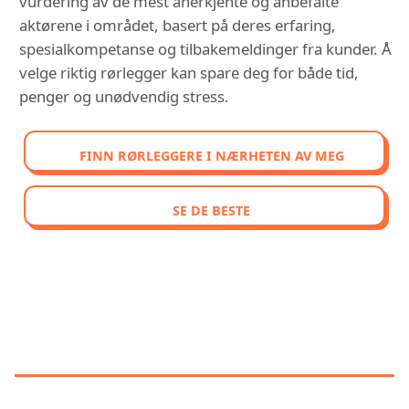
vurdering av de mest anerkjente og anbefalte
aktørene i området, basert på deres erfaring,
spesialkompetanse og tilbakemeldinger fra kunder. Å
velge riktig rørlegger kan spare deg for både tid,
penger og unødvendig stress.
FINN RØRLEGGERE I NÆRHETEN AV MEG
SE DE BESTE
OPPDAG VÅR SAMMENLIGNENDE
RANGERING AV DE BEST
VURDERTE RØRLEGGERE I SKIEN