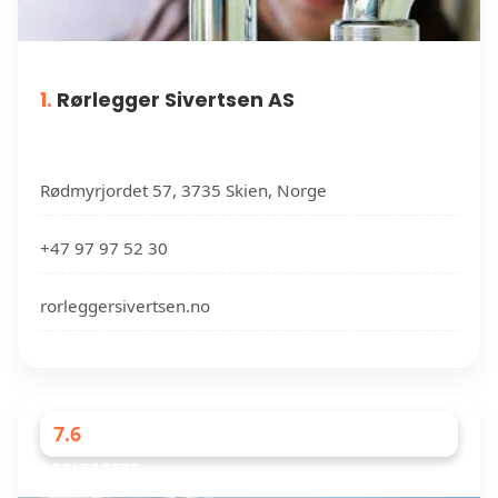
1.
Rørlegger Sivertsen AS
Rødmyrjordet 57, 3735 Skien, Norge
+47 97 97 52 30
rorleggersivertsen.no
7.6
RØRLEGGERE