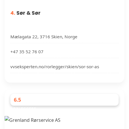
4.
Sør & Sør
Mælagata 22, 3716 Skien, Norge
+47 35 52 76 07
vvseksperten.no/rorlegger/skien/sor-sor-as
6.5
RØRLEGGERE