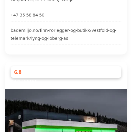
+47 35 58 84 50
bademiljo.no/finn-rorlegger-og-butikk/vestfold-og-
telemark/lyng-og-loberg-as
6.8
RØRLEGGERE