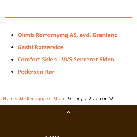
LIGNENDE ALTERNATIVER TIL
RØRLEGGER SIVERTSEN AS
Olimb Rørfornying AS, avd. Grenland
Gashi Rørservice
Comfort Skien - VVS Senteret Skien
Pedersen Rør
Hjem Vakt
Rørleggere
Skien
Rørlegger Sivertsen AS