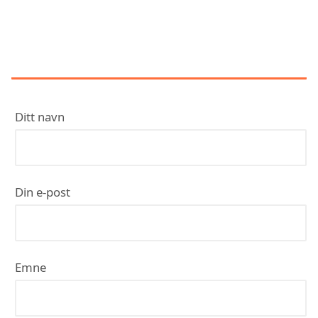
KONTAKT RØRLEGGER SIVERTSEN
AS
Ditt navn
Din e-post
Emne