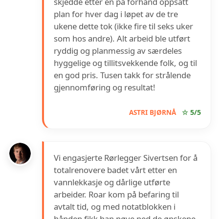
skjedde etter en på forhånd oppsatt
plan for hver dag i løpet av de tre
ukene dette tok (ikke fire til seks uker
som hos andre). Alt arbeid ble utført
ryddig og planmessig av særdeles
hyggelige og tillitsvekkende folk, og til
en god pris. Tusen takk for strålende
gjennomføring og resultat!
ASTRI BJØRNÅ
☆ 5/5
Vi engasjerte Rørlegger Sivertsen for å
totalrenovere badet vårt etter en
vannlekkasje og dårlige utførte
arbeider. Roar kom på befaring til
avtalt tid, og med notatblokken i
hånden fikk han nøye ned de ønskene