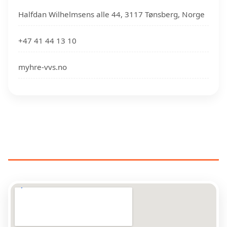
Halfdan Wilhelmsens alle 44, 3117 Tønsberg, Norge
+47 41 44 13 10
myhre-vvs.no
RØRLEGGERE NÆR DIN
PLASSERING