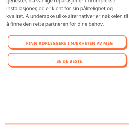
tjenester, fra vanlige reparasjoner til komplekse
installasjoner, og er kjent for sin pålitelighet og
kvalitet. Å undersøke ulike alternativer er nøkkelen til
å finne den rette partneren for dine behov.
FINN RØRLEGGERE I NÆRHETEN AV MEG
SE DE BESTE
OPPDAG VÅR SAMMENLIGNENDE
RANGERING AV DE BEST
VURDERTE RØRLEGGERE I
TØNSBERG