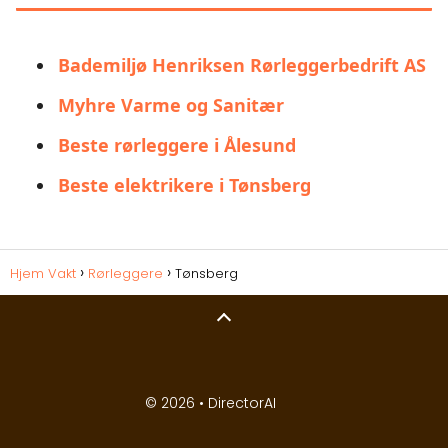
Bademiljø Henriksen Rørleggerbedrift AS
Myhre Varme og Sanitær
Beste rørleggere i Ålesund
Beste elektrikere i Tønsberg
Hjem Vakt
Rørleggere
Tønsberg
© 2026 •
DirectorAI