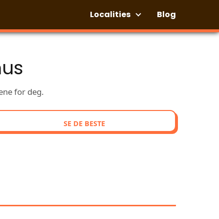
Localities
Blog
hus
ene for deg.
SE DE BESTE
RKEDE ANMELDELSER I