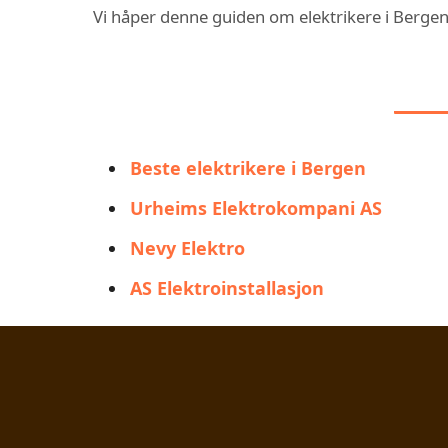
Vi håper denne guiden om elektrikere i Bergenhu
DU
Beste elektrikere i Bergen
Urheims Elektrokompani AS
Nevy Elektro
AS Elektroinstallasjon