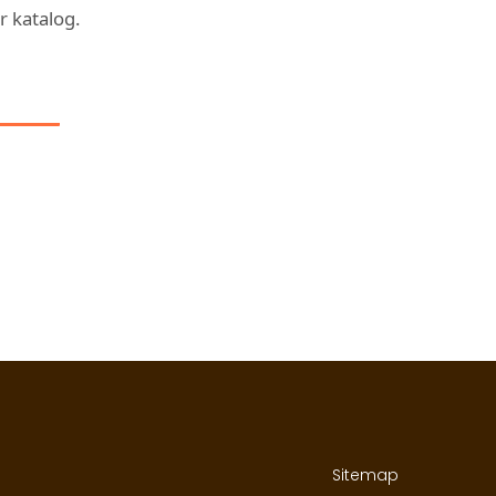
r katalog.
 I:
Sitemap