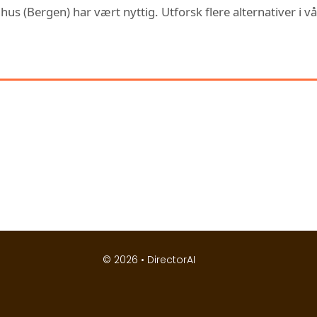
s (Bergen) har vært nyttig. Utforsk flere alternativer i vå
 KAN OGSÅ VÆRE INTERESSERT
© 2026 •
DirectorAI