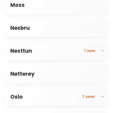
Moss
Nesbru
Nesttun
1 sone
Nøtterøy
Fana
Oslo
7 soner