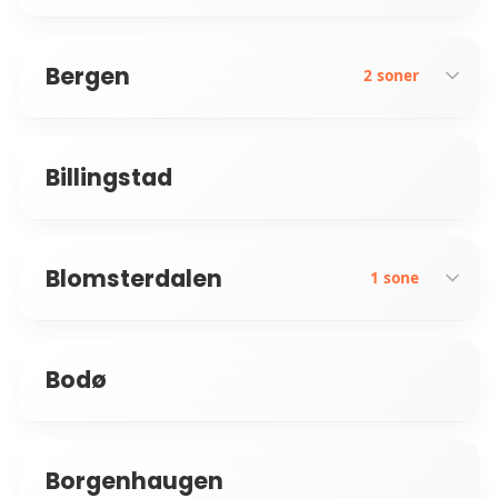
Bergen
2 soner
Billingstad
Bergenhus
Årstad
Blomsterdalen
1 sone
Bodø
Ytrebygda
Borgenhaugen