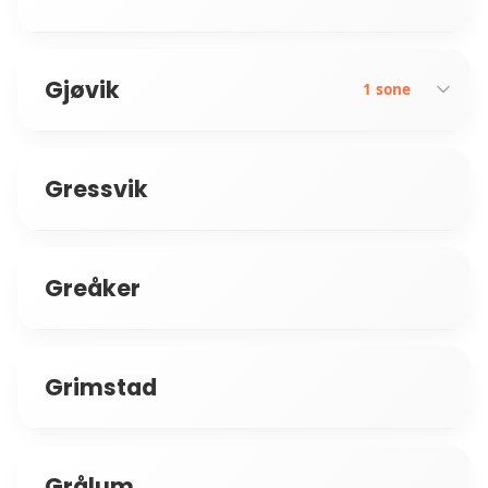
Gjøvik
1 sone
Gressvik
Hunndalen
Greåker
Grimstad
Grålum