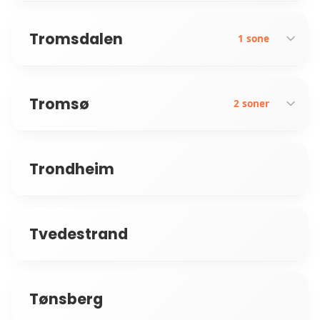
Tromsdalen
1 sone
Tromsø
Tromsdalen
2 soner
Trondheim
Breivika
Håpet
Tvedestrand
Tønsberg