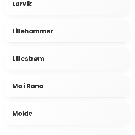
Larvik
Vågsbygd
Lillehammer
Lillestrøm
Mo i Rana
Molde