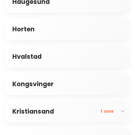
Haugesund
Horten
Hvalstad
Kongsvinger
Kristiansand
1 sone