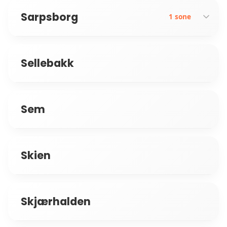
Sarpsborg
1 sone
Sellebakk
Valaskjold
Sem
Skien
Skjærhalden