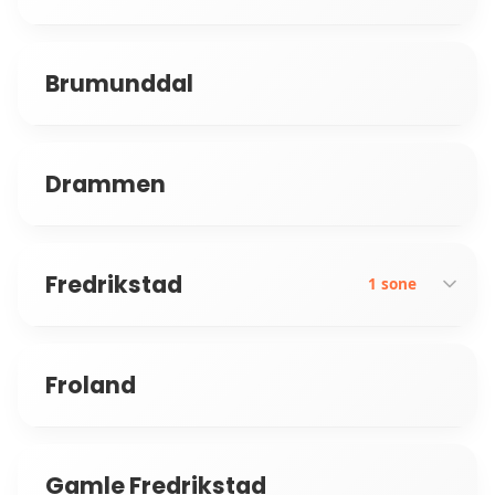
Brumunddal
Drammen
Fredrikstad
1 sone
Froland
Lisleby
Gamle Fredrikstad