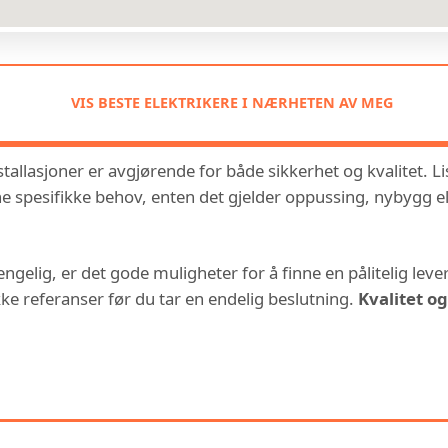
VIS BESTE ELEKTRIKERE I NÆRHETEN AV MEG
tallasjoner er avgjørende for både sikkerhet og kvalitet. Lis
spesifikke behov, enten det gjelder oppussing, nybygg eller
jengelig, er det gode muligheter for å finne en pålitelig lev
kke referanser før du tar en endelig beslutning.
Kvalitet o
 KAN OGSÅ VÆRE INTERESSERT