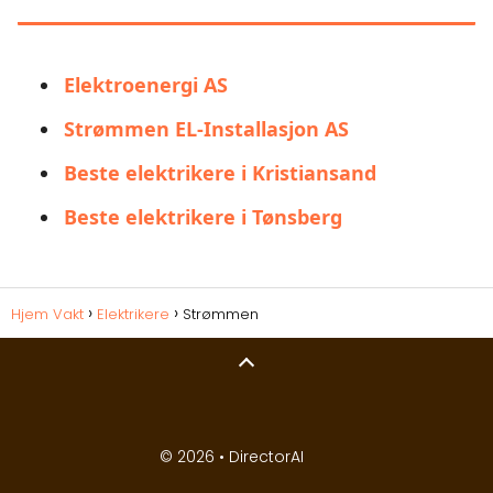
Elektroenergi AS
Strømmen EL-Installasjon AS
Beste elektrikere i Kristiansand
Beste elektrikere i Tønsberg
Hjem Vakt
Elektrikere
Strømmen
© 2026 •
DirectorAI