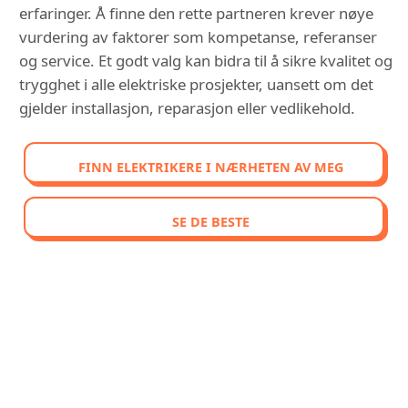
erfaringer. Å finne den rette partneren krever nøye
vurdering av faktorer som kompetanse, referanser
og service. Et godt valg kan bidra til å sikre kvalitet og
trygghet i alle elektriske prosjekter, uansett om det
gjelder installasjon, reparasjon eller vedlikehold.
FINN ELEKTRIKERE I NÆRHETEN AV MEG
SE DE BESTE
OPPDAG VÅR SAMMENLIGNENDE
RANGERING AV DE BEST
VURDERTE ELEKTRIKERE I
STRØMMEN