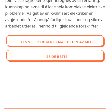
felt. Disse fagfolkene kjennetegnes av sin erfaring,
kunnskap og evne til å løse selv komplekse elektriske
problemer. Valget av en kvalifisert elektriker er
avgjørende for å unngå farlige situasjoner og sikre at
arbeidet utføres i henhold til gjeldende forskrifter.
FINN ELEKTRIKERE I NÆRHETEN AV MEG
SE DE BESTE
OPPDAG VÅR SAMMENLIGNENDE
RANGERING AV DE BEST
VURDERTE ELEKTRIKERE I
STATHELLE