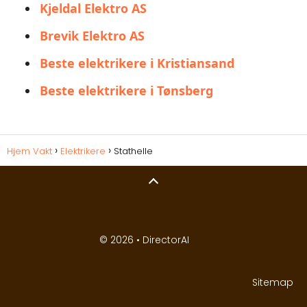
Kjeldal Elektro AS
Brevik Elektro AS
Beste elektrikere i Kristiansand
Beste elektrikere i Tønsberg
Hjem Vakt
Elektrikere
Stathelle
© 2026 •
DirectorAI
Sitemap