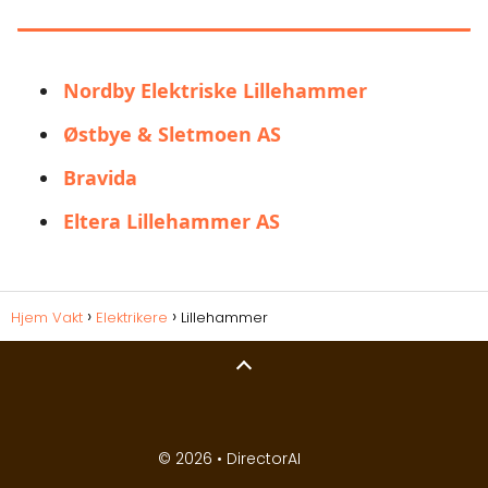
INTERESSERT I:
Nordby Elektriske Lillehammer
Østbye & Sletmoen AS
Bravida
Eltera Lillehammer AS
Hjem Vakt
Elektrikere
Lillehammer
© 2026 •
DirectorAI