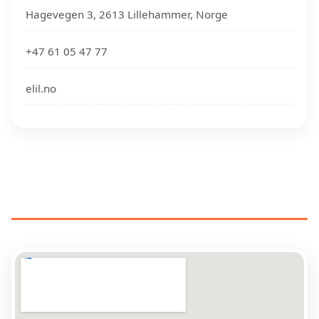
Hagevegen 3, 2613 Lillehammer, Norge
+47 61 05 47 77
elil.no
ELEKTRIKERE NÆR DIN
PLASSERING