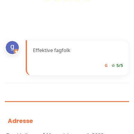
Bravida
har en vurdering på
5
ut av
5
basert
på over
4
anmeldelser på Google
Effektive fagfolk
G
☆ 5/5
INFORMASJON OM BRAVIDA
Adresse