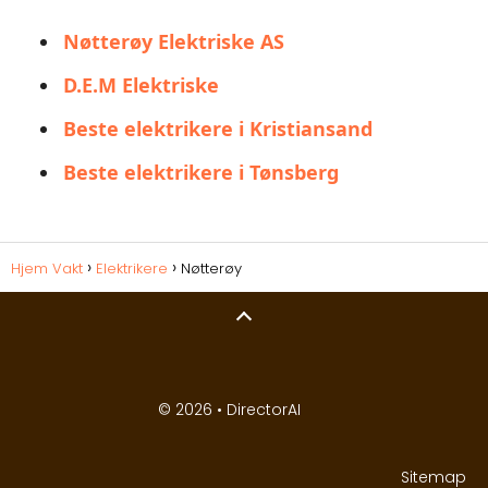
Nøtterøy Elektriske AS
D.E.M Elektriske
Beste elektrikere i Kristiansand
Beste elektrikere i Tønsberg
Hjem Vakt
Elektrikere
Nøtterøy
© 2026 •
DirectorAI
Sitemap