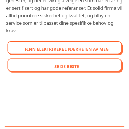
tjenester, og det er viktig å velge en som har erfaring,
er sertifisert og har gode referanser. Et solid firma vil
alltid prioritere sikkerhet og kvalitet, og tilby en
service som er tilpasset dine spesifikke behov og
krav.
FINN ELEKTRIKERE I NÆRHETEN AV MEG
SE DE BESTE
OPPDAG VÅR SAMMENLIGNENDE
RANGERING AV DE BEST
VURDERTE ELEKTRIKERE I
NØTTERØY