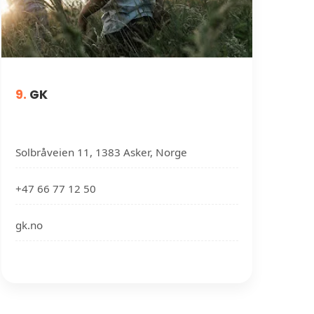
9.
GK
Solbråveien 11, 1383 Asker, Norge
+47 66 77 12 50
gk.no