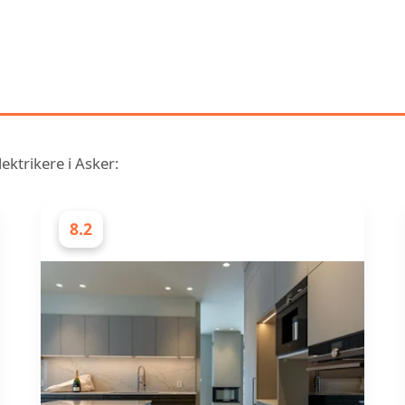
ENLIGNENDE RANGERING AV 
ELEKTRIKERE I ASKER
ektrikere i Asker:
8.2
ELEKTRIKERE