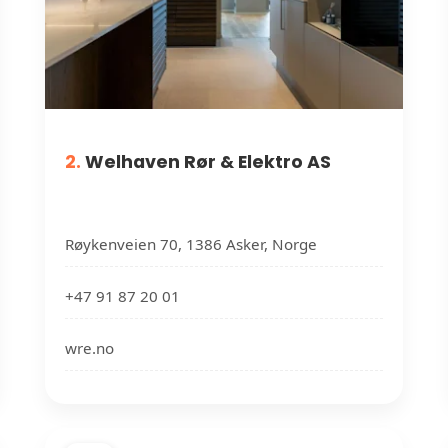
2.
Welhaven Rør & Elektro AS
Røykenveien 70, 1386 Asker, Norge
+47 91 87 20 01
wre.no