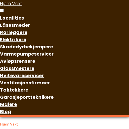
Hjem Vakt
Localities
Låsesmeder
Rørleggere
Elektrikere
Skadedyrbekjempere
Varmepumpeservicer
Avløpsrensere
Glassmestere
Hvitevareservicer
Ventilasjonsfirmaer
Taktekkere
Garasjeportteknikere
Malere
Blog
Hjem Vakt