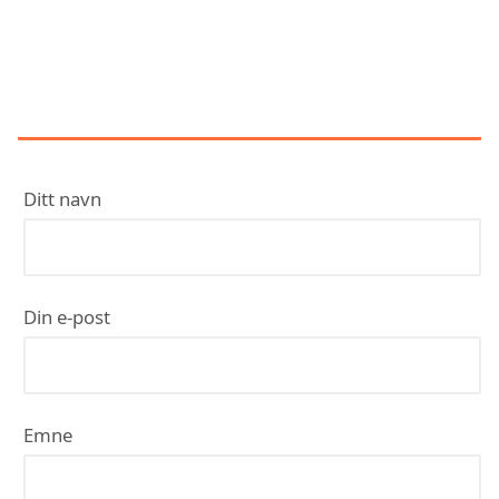
KONTAKT ASKER EL-
INSTALLASJON AS
Ditt navn
Din e-post
Emne