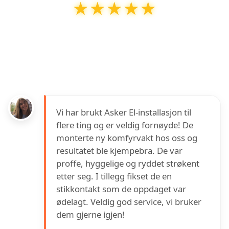
★★★★★
★★★★★
ASKER EL-INSTALLASJON AS
har en vurdering
på
5
ut av
5
basert på over
4
anmeldelser på
Google
Vi har brukt Asker El-installasjon til
flere ting og er veldig fornøyde! De
monterte ny komfyrvakt hos oss og
resultatet ble kjempebra. De var
proffe, hyggelige og ryddet strøkent
etter seg. I tillegg fikset de en
stikkontakt som de oppdaget var
ødelagt. Veldig god service, vi bruker
dem gjerne igjen!