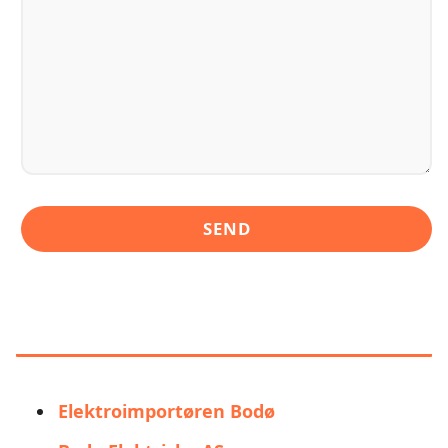
LIGNENDE ALTERNATIVER TIL
ELEKTRO BODØ
Elektroimportøren Bodø