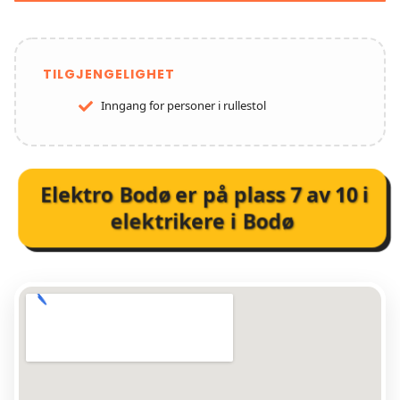
TILGJENGELIGHET
Inngang for personer i rullestol
Elektro Bodø
er på plass
7
av
10
i
elektrikere i Bodø