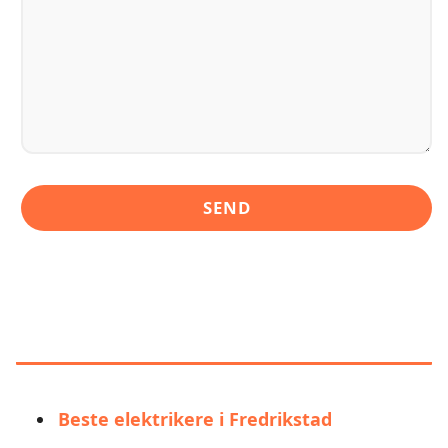
LIGNENDE ALTERNATIVER TIL
BOLIGELEKTRIKEREN
(FREDRIKSTAD)
Beste elektrikere i Fredrikstad