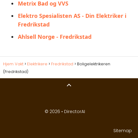
Metrix Bad og VVS
Elektro Spesialisten AS - Din Elektriker i
Fredrikstad
Ahlsell Norge - Fredrikstad
Hjem Vakt
Elektrikere
Fredrikstad
Boligelektrikeren
(Fredrikstad)
© 2026 •
DirectorAI
Sitemap