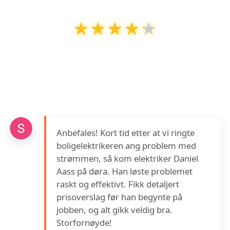
★★★★★
★★★★★
Boligelektrikeren (Fredrikstad)
har en
vurdering på
4.2
ut av
5
basert på over
5
anmeldelser på Google
Anbefales! Kort tid etter at vi ringte
boligelektrikeren ang problem med
strømmen, så kom elektriker Daniel
Aass på døra. Han løste problemet
raskt og effektivt. Fikk detaljert
prisoverslag før han begynte på
jobben, og alt gikk veldig bra.
Storfornøyde!