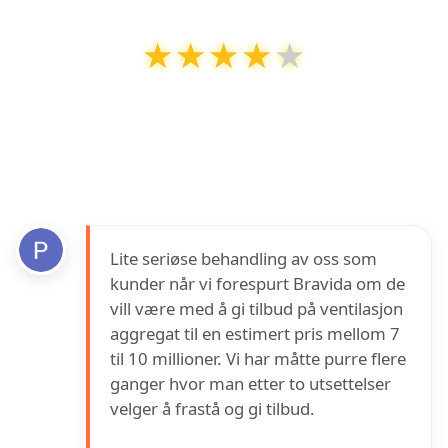
★★★★★
★★★★★
Bravida Norge avd Fredrikstad
har en
vurdering på
4
ut av
5
basert på over
8
anmeldelser på Google
Lite seriøse behandling av oss som
kunder når vi forespurt Bravida om de
vill være med å gi tilbud på ventilasjon
aggregat til en estimert pris mellom 7
til 10 millioner. Vi har måtte purre flere
ganger hvor man etter to utsettelser
velger å frastå og gi tilbud.