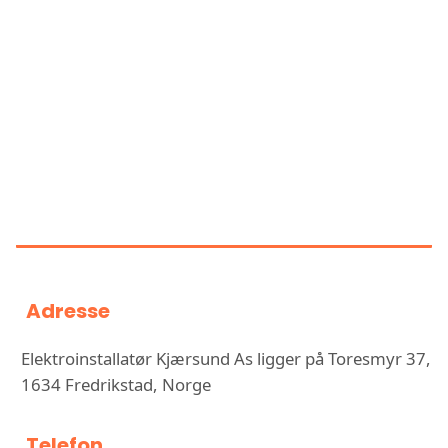
Elektroinstallatør Kjærsund As
har en
vurdering på
4.3
ut av
5
basert på over
6
anmeldelser på Google
INFORMASJON OM
ELEKTROINSTALLATØR
KJÆRSUND AS
Adresse
Elektroinstallatør Kjærsund As ligger på Toresmyr 37,
1634 Fredrikstad, Norge
Telefon