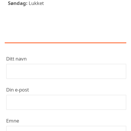
Søndag:
Lukket
KONTAKT MARTINSEN & SØNN
INSTALLASJON AS
Ditt navn
Din e-post
Emne