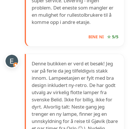
super service. Levering - ingen
problem. Det eneste som mangler er
en mulighet for rullestolbrukere til å
komme opp i andre etasje.
BINE NI
☆ 5/5
Denne butikken er verd et besøk! Jeg
var på ferie da jeg tilfeldigvis stakk
innom. Lampeetasjen er fylt med bra
design inkludert ny-retro. De har godt
utvalg av virkelig flotte lamper fra
svenske Belid. Ikke for billig, ikke for
dyrt. Alvorlig talt: Neste gang jeg
trenger en ny lampe, finner jeg en
unnskyldning for å reise til Gjøvik (bare
et par timer fra Oslo 🙂 ). Nydelig