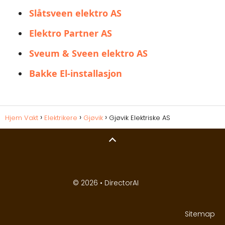
Slåtsveen elektro AS
Elektro Partner AS
Sveum & Sveen elektro AS
Bakke El-installasjon
Hjem Vakt
Elektrikere
Gjøvik
Gjøvik Elektriske AS
© 2026 •
DirectorAI
Sitemap