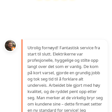
Andersen Elektro AS
har en vurdering på
4.4
ut av
5
basert på over
17
anmeldelser på
Google
Utrolig fornøyd! Fantastisk service fra
start til slutt. Elektrikerne var
profesjonelle, hyggelige og stilte opp
langt over det som er vanlig. De kom
på kort varsel, gjorde en grundig jobb
og tok seg tid til å forklare alt
underveis. Arbeidet ble gjort med høy
kvalitet, og de ryddet pent opp etter
seg. Man merker at de virkelig bryr seg
om kundene sine – dette firmaet setter
en ny standard for service! Jeg