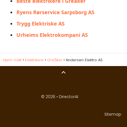
Beste elektrikere i Greåker
Ryens Rørservice Sarpsborg AS
Trygg Elektriske AS
Urheims Elektrokompani AS
Hjem Vakt
Elektrikere
Greåker
Andersen Elektro AS
© 2026 •
DirectorAI
Sitemap