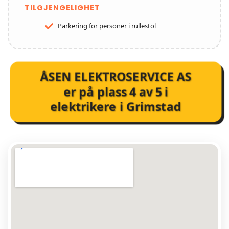
TILGJENGELIGHET
Parkering for personer i rullestol
ÅSEN ELEKTROSERVICE AS
er på plass
4
av
5
i
elektrikere i Grimstad