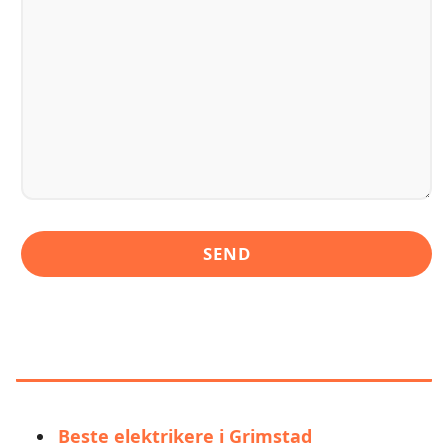
LIGNENDE ALTERNATIVER TIL
ÅSEN ELEKTROSERVICE AS
Beste elektrikere i Grimstad