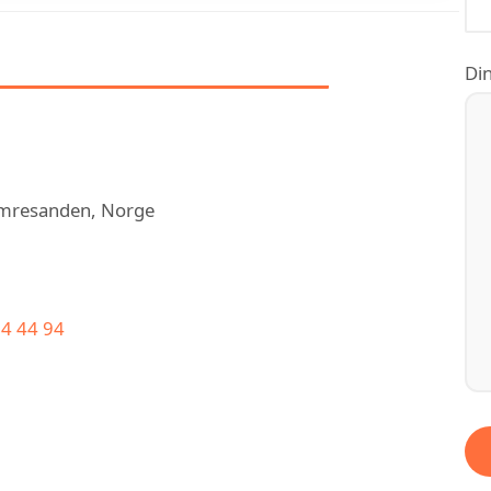
OM BK ELEKTRO AS
Din
Hamresanden, Norge
64 44 94