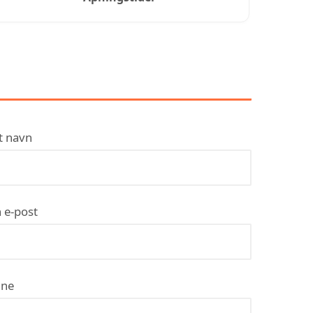
KONTAKT BK ELEKTRO
AS
t navn
 e-post
ne