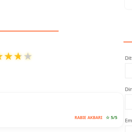
NMELDELSER
★★★★
★★★★
Dit
ut av
5
basert på over
3
anmeldelser på Google
Din
RABIE AKBARI
☆ 5/5
Em