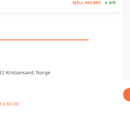
KJELL HOLBEK
☆ 5/5
OM EL-COM SØR AS
32 Kristiansand, Norge
14 84 00