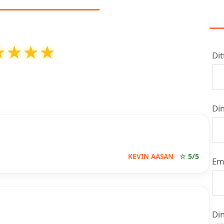
★★★★
★★★★
Dit
t av
5
basert på over
5
anmeldelser på Google
Din
KEVIN AASAN
☆ 5/5
Em
Din