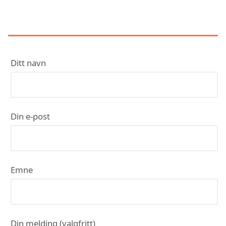
KONTAKT IMTAS ELEKTRO AS
Ditt navn
Din e-post
Emne
Din melding (valgfritt)