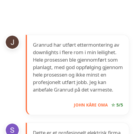
4.1
ut av
5
basert på over
10
anmeldelser på
Google
Granrud har utført ettermontering av
downlights i flere rom i min leilighet.
Hele prosessen ble gjennomført som
planlagt, med god oppfølging gjennom
hele prosessen og ikke minst en
profesjonelt utført jobb. Jeg kan
anbefale Granrud på det varmeste.
JOHN KÅRE OMA
☆ 5/5
Dette er et profesjonelt elektrisk firma