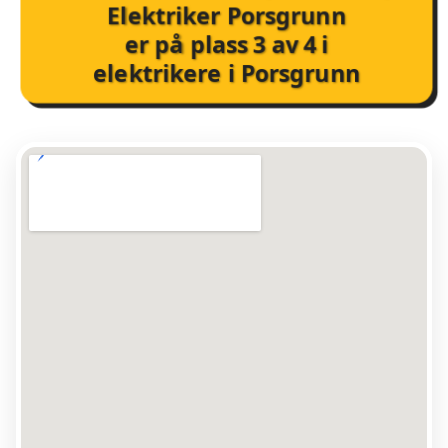
Elektriker Porsgrunn
er på plass
3
av
4
i
elektrikere i Porsgrunn