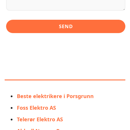
LIGNENDE ALTERNATIVER TIL
INST. PER ØVERLAND (EL-
PROFFEN) - ELEKTRIKER
PORSGRUNN
Beste elektrikere i Porsgrunn
Foss Elektro AS
Telerør Elektro AS