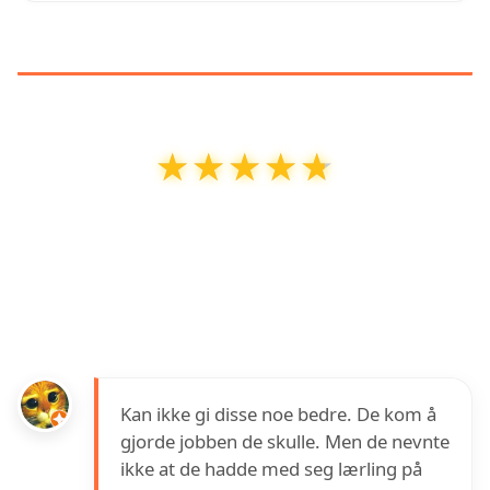
KUNDEANMELDELSER
★★★★★
★★★★★
RS Elektro Telemark AS - Elektriker Skien |
Elektriker Porsgrunn
har en vurdering på
4.7
ut av
5
basert på over
26
anmeldelser på
Google
Kan ikke gi disse noe bedre. De kom å
gjorde jobben de skulle. Men de nevnte
ikke at de hadde med seg lærling på