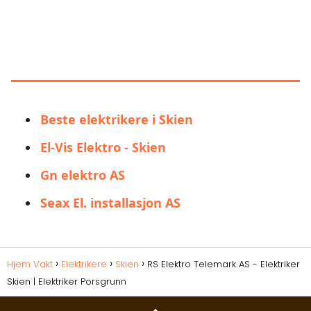
LIGNENDE ALTERNATIVER TIL RS
ELEKTRO TELEMARK AS -
ELEKTRIKER SKIEN | ELEKTRIKER
PORSGRUNN
Beste elektrikere i Skien
El-Vis Elektro - Skien
Gn elektro AS
Seax El. installasjon AS
Hjem Vakt
Elektrikere
Skien
RS Elektro Telemark AS - Elektriker
Skien | Elektriker Porsgrunn