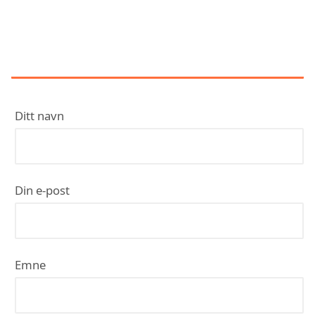
KONTAKT RS ELEKTRO TELEMARK
AS - ELEKTRIKER SKIEN |
ELEKTRIKER PORSGRUNN
Ditt navn
Din e-post
Emne