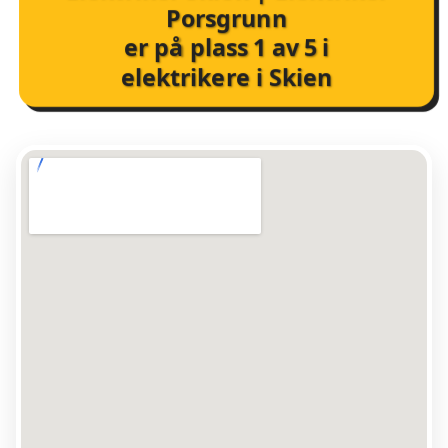
Porsgrunn
er på plass
1
av
5
i
elektrikere i Skien