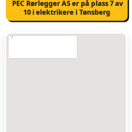
PEC Rørlegger AS
er på plass
7
av
10
i
elektrikere i Tønsberg