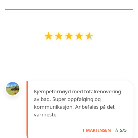
KUNDEANMELDELSER
★★★★★
★★★★★
PEC Rørlegger AS
har en vurdering på
4.6
ut
av
5
basert på over
10
anmeldelser på Google
Kjempefornøyd med totalrenovering
av bad. Super oppfølging og
kommunikasjon! Anbefales på det
varmeste.
T MARTINSEN
☆ 5/5