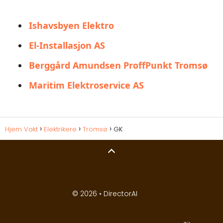
Ishavsbyen Elektro
El-Installasjon AS
Berggård Amundsen ProffPunkt Tromsø
Maritim Elektroservice AS
Hjem Vakt
Elektrikere
Tromsø
GK
© 2026 •
DirectorAI