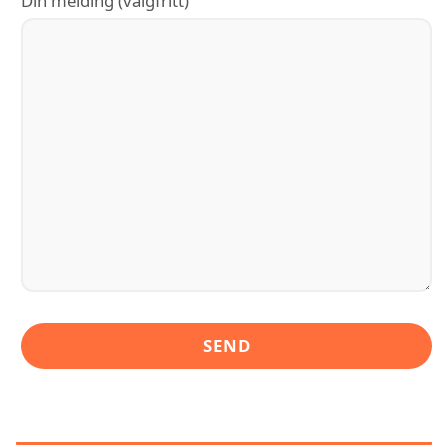
Din melding (valgfritt)
LIGNENDE ALTERNATIVER TIL GK