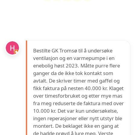
GK
har en vurdering på
4.5
ut av
5
basert på
over
17
anmeldelser på Google
Bestilte GK Tromsø til å undersøke
ventilasjon og en varmepumpe i en
enebolig høst 2023. Måtte purre flere
ganger da de ikke tok kontakt som
avtalt. De skriver timer med gaffel og
fikk faktura på nesten 40.000 kr. Klaget
over timesforbruket og etter mye mas
fra meg reduserte de faktura med over
10.000 kr. Det var kun undersøkelse,
ingen reperasjoner eller nytt utstyr ble
montert. De beklaget ikke en gang at
de hadde prøvd å lure meg. Verste