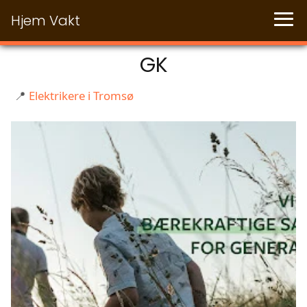
Hjem Vakt
GK
📍
Elektrikere i Tromsø