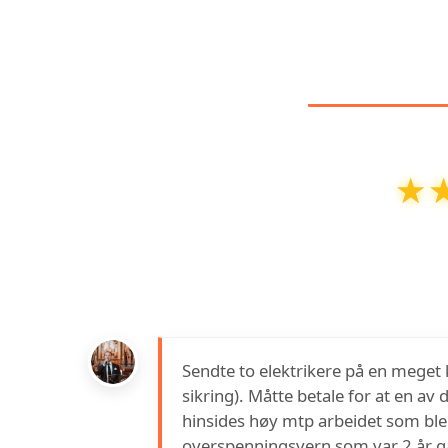
KUNDEA
★
★
Elektriker 1 Trondheim
har en vurderi
Sendte to elektrikere på en meget 
sikring). Måtte betale for at en av 
hinsides høy mtp arbeidet som ble gj
overspenningsvern som var 2 år g