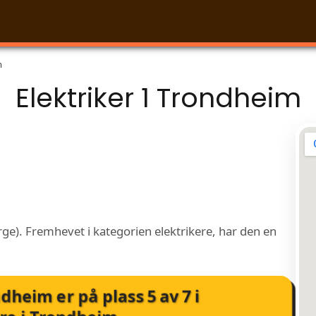
m
Elektriker 1 Trondheim
ge). Fremhevet i kategorien elektrikere, har den en
ondheim
er på plass
5
av
7
i