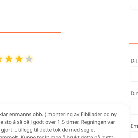
NMELDELSER
★★★★
★★★★
Dit
ng på
3.9
ut av
5
basert på over
14
anmeldelser på
Google
Din
klar enmannsjobb. ( montering av Elbillader og ny
de sto å så på i godt over 1,5 timer. Regningen var
Em
ort. I tillegg til dette tok de med seg et
ammelt. Kunne tenkt meg å brukt dette på hytta,