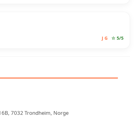
J G
☆ 5/5
LEKTRIKER 1 TRONDHEIM
 16B, 7032 Trondheim, Norge