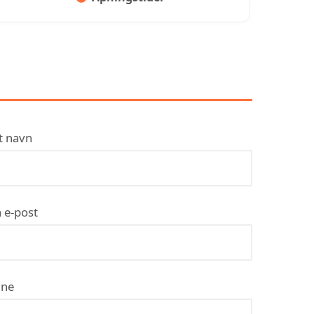
KONTAKT ELEKTRIKER 1
TRONDHEIM
t navn
 e-post
ne