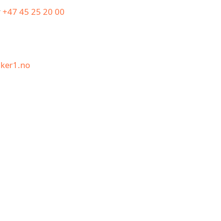
r
+47 45 25 20 00
iker1.no