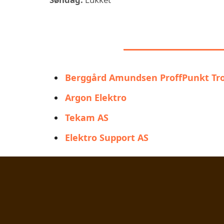
LIGNENDE AL
Berggård Amundsen ProffPunkt T
Argon Elektro
Tekam AS
Elektro Support AS