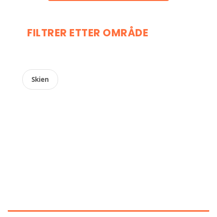
FILTRER ETTER OMRÅDE
Skien
OPPDAG VÅR SAMMENLIGNENDE
RANGERING AV DE BEST
VURDERTE
GARASJEPORTTEKNIKERE I
NORGE.