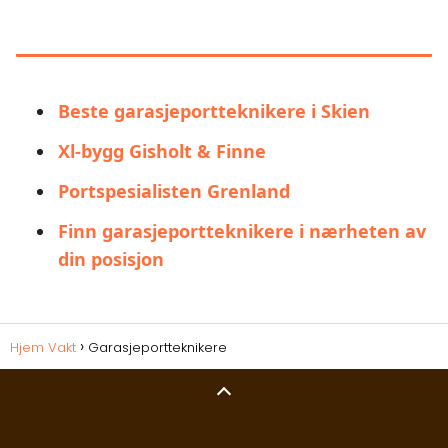
DU KAN OGSÅ VÆRE
INTERESSERT I:
Beste garasjeportteknikere i Skien
Xl-bygg Gisholt & Finne
Portspesialisten Grenland
Finn garasjeportteknikere i nærheten av
din posisjon
Hjem Vakt
Garasjeportteknikere