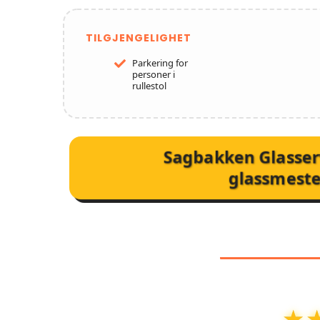
TILGJENGELIGHET
Parkering for
personer i
rullestol
Sagbakken Glasser
glassmeste
KUNDEA
★
★