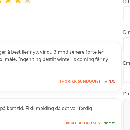
Dit
ing på
3.9
ut av
5
basert på over
12
anmeldelser på
Google
Din
nger å bestiller nytt vindu 3 mnd senere forteller
llmåle. Ingen ting bestilt winter is coming får ny
Em
THOR-KR SUNDQUIST
☆ 1/5
Din
på kort tid. Fikk melding da det var ferdig
NIKOLAI FALLSEN
☆ 5/5