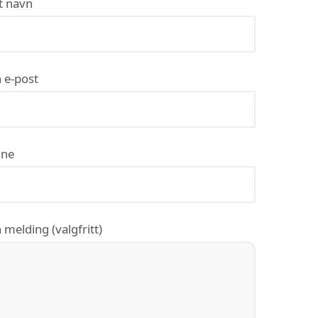
t navn
 e-post
ne
 melding (valgfritt)