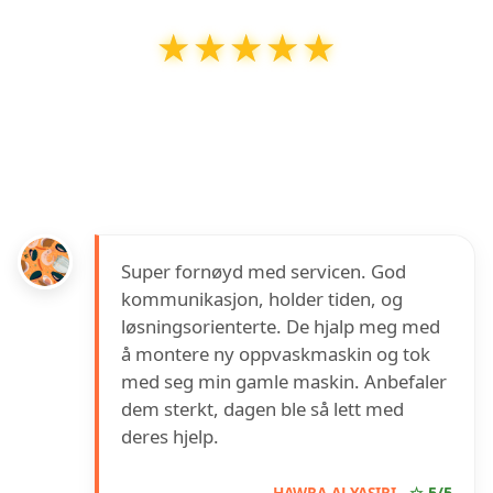
★★★★★
★★★★★
Hvitevare Montørene AS
har en vurdering på
5
ut av
5
basert på over
1
anmeldelser på
Google
Super fornøyd med servicen. God
kommunikasjon, holder tiden, og
løsningsorienterte. De hjalp meg med
å montere ny oppvaskmaskin og tok
med seg min gamle maskin. Anbefaler
dem sterkt, dagen ble så lett med
deres hjelp.
HAWRA ALYASIRI
☆ 5/5