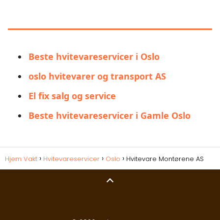
LIGNENDE ALTERNATIVER TIL
HVITEVARE MONTØRENE AS
Beste hvitevareservicer i Oslo
oslo hvitevarer og transport AS
El fix salg og service
Beste hvitevareservicer i Gamle Oslo
Hjem Vakt
Hvitevareservicer
Oslo
Hvitevare Montørene AS