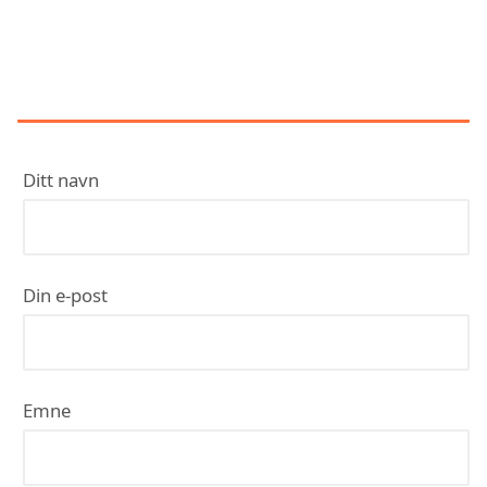
KONTAKT HVITEVARE
MONTØRENE AS
Ditt navn
Din e-post
Emne