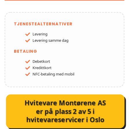
TJENESTEALTERNATIVER
Levering
Levering samme dag
BETALING
Debetkort
Kredittkort
NFC-betaling med mobil
Hvitevare Montørene AS
er på plass
2
av
5
i
hvitevareservicer i Oslo