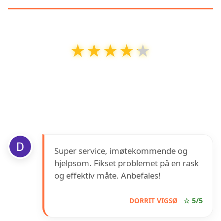
★★★★★
★★★★★
Låsesmeden Sandefjord AS
har en vurdering
på
4.2
ut av
5
basert på over
5
anmeldelser på
Google
Super service, imøtekommende og
hjelpsom. Fikset problemet på en rask
og effektiv måte. Anbefales!
DORRIT VIGSØ
☆ 5/5