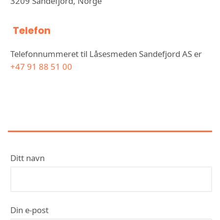
3209 Sandefjord, Norge
Telefon
Telefonnummeret til Låsesmeden Sandefjord AS er
+47 91 88 51 00
KONTAKT LÅSESMEDEN
SANDEFJORD AS
Ditt navn
Din e-post