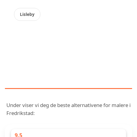
Lisleby
OPPDAG VÅR SAMMENLIGNENDE
RANGERING AV DE BEST
VURDERTE MALERE I
FREDRIKSTAD
Under viser vi deg de beste alternativene for malere i
Fredrikstad:
9.5