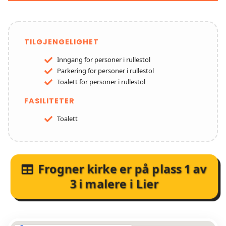
TILGJENGELIGHET
Inngang for personer i rullestol
Parkering for personer i rullestol
Toalett for personer i rullestol
FASILITETER
Toalett
Frogner kirke
er på plass
1
av
3
i
malere i Lier