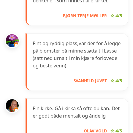
benkene. -Som finnes i alle kirker.
BJØRN TERJE MØLLER
☆ 4/5
Fint og ryddig plass,var der for å legge
på blomster på minne støtta til Lasse
(satt ned urna til min kjære forlovede
og beste venn)
SVANHILD JUVET
☆ 4/5
Fin kirke. Gå i kirka så ofte du kan. Det
er godt både mentalt og åndelig
OLAV VOLD
☆ 4/5